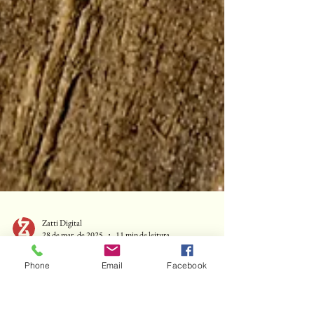
Zatti Digital
28 de mar. de 2025
11 min de leitura
Phone
Email
Facebook
Por Que Mudar Parece Impossível —
E Como Superar a Resistência