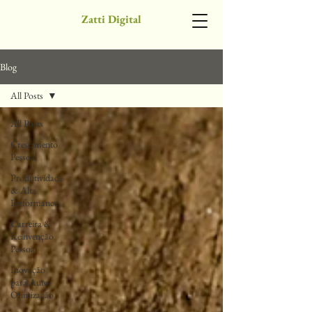
Zatti Digital
Blog
All Posts
All Posts
Crescimento
Pessoal
Produtividade
& Alta
Performance
Carreira &
Reinvenção
Pessoal
Inovação
para Auto-
Otimização