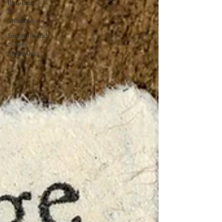
Bem-Estar
&
Mindfulness
Sustentabilidade
& Vida
Minimalista